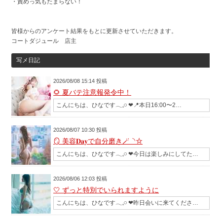
・責めっ気もたまらない！
皆様からのアンケート結果をもとに更新させていただきます。
コートダジュール 店主
写メ日記
2026/08/08 15:14 投稿
🌻 夏バテ注意報発令中！
こんにちは、ひなです𓂃𓈒𓏸︎︎︎︎ ❤︎📍本日16:00〜2…
2026/08/07 10:30 投稿
🪞 美容𝐃𝐚𝐲で自分磨き🪄︎︎◝✩
こんにちは、ひなです𓂃𓈒𓏸︎︎︎︎ ❤︎今日は楽しみにしてた…
2026/08/06 12:03 投稿
‎🤍 ずっと特別でいられますように
こんにちは、ひなです𓂃𓈒𓏸︎︎︎︎ ❤︎昨日会いに来てくださ…