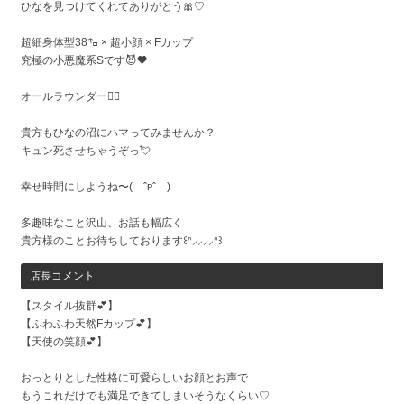
ひなを見つけてくれてありがとう🎀♡
超細身体型38㌔ × 超小顔 × Fカップ
究極の小悪魔系Sです😈🖤
オールラウンダー✌🏻
貴方もひなの沼にハマってみませんか？
キュン死させちゃうぞっ💘
幸せ時間にしようね〜( ˆᴘˆ )
多趣味なこと沢山、お話も幅広く
貴方様のことお待ちしております꒰ᐢ⸝⸝⸝⸝ᐢ꒱
店長コメント
【スタイル抜群💕】
【ふわふわ天然Fカップ💕】
【天使の笑顔💕】
おっとりとした性格に可愛らしいお顔とお声で
もうこれだけでも満足できてしまいそうなくらい♡