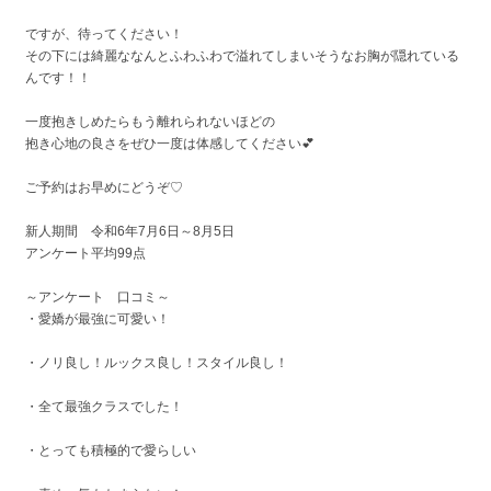
ですが、待ってください！
その下には綺麗ななんとふわふわで溢れてしまいそうなお胸が隠れている
んです！！
一度抱きしめたらもう離れられないほどの
抱き心地の良さをぜひ一度は体感してください💕
ご予約はお早めにどうぞ♡
新人期間 令和6年7月6日～8月5日
アンケート平均99点
～アンケート 口コミ～
・愛嬌が最強に可愛い！
・ノリ良し！ルックス良し！スタイル良し！
・全て最強クラスでした！
・とっても積極的で愛らしい