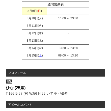
週間出勤表
8月9日(
日
)
-
8月10日(
月
)
11:00 ～ 23:30
8月11日(
火
)
-
8月12日(
水
)
-
8月13日(
木
)
-
8月14日(
金
)
13:30 ～ 23:30
8月15日(
土
)
09:00 ～ 13:30
プロフィール
日記
ひな
(25歳)
T.156 B.87 (F) W.56 H.85 いて座 ･AB型
アピールコメント